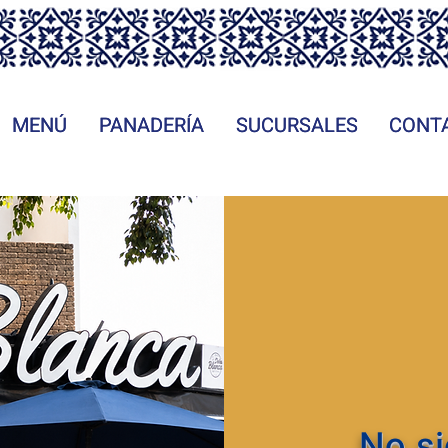
MENÚ
MENÚ
PANADERÍA
PANADERÍA
SUCURSALES
SUCURSALES
CONT
CONT
No si