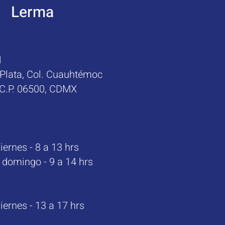
Lerma
1
 Plata,
Col. Cuauhtémoc
C.P. 06500, CDMX
nes - 8 a 13 hrs
mingo - 9 a 14 hrs
nes - 13 a 17 hrs​