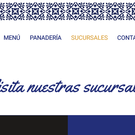
MENÚ
MENÚ
PANADERÍA
PANADERÍA
SUCURSALES
SUCURSALES
CONT
CONT
sita nuestras sucursa